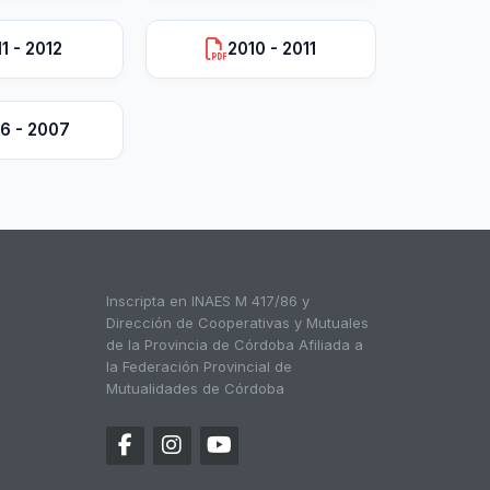
1 - 2012
2010 - 2011
6 - 2007
Inscripta en INAES M 417/86 y
Dirección de Cooperativas y Mutuales
de la Provincia de Córdoba Afiliada a
la Federación Provincial de
Mutualidades de Córdoba